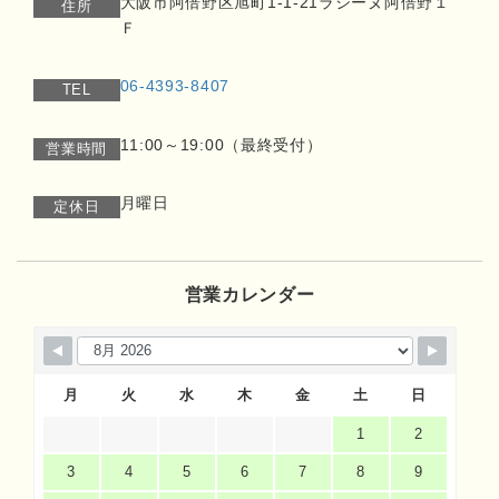
大阪市阿倍野区旭町1-1-21ラシーヌ阿倍野１
住所
Ｆ
06-4393-8407
TEL
11:00～19:00（最終受付）
営業時間
月曜日
定休日
営業カレンダー
月
火
水
木
金
土
日
1
2
3
4
5
6
7
8
9