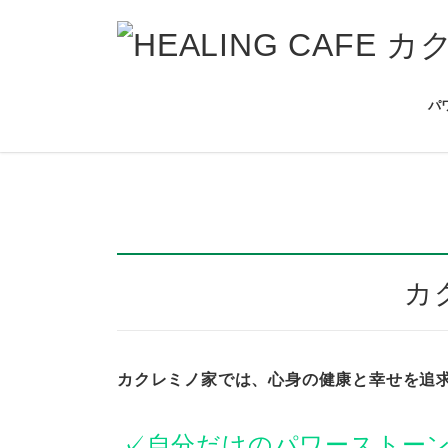
コ
ナ
ン
ビ
テ
ゲ
ン
ー
ツ
シ
パ
へ
ョ
ス
ン
Previous
キ
に
ッ
移
プ
動
カ
カクレミノ家では、心身の健康と幸せを追
✓自分だけのパワーストー