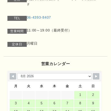
Ｆ
06-4393-8407
TEL
11:00～19:00（最終受付）
営業時間
月曜日
定休日
営業カレンダー
月
火
水
木
金
土
日
1
2
3
4
5
6
7
8
9